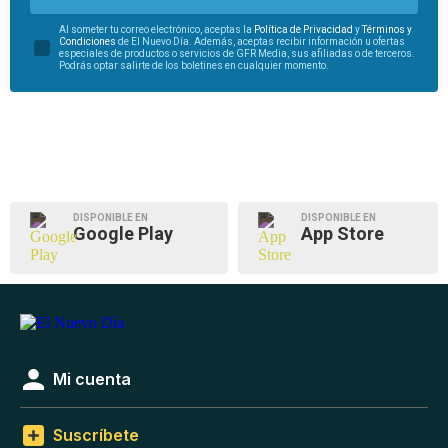
Al someter tu correo electrónico, aceptas la
Política de Privacidad
y
Términos y
Condiciones
de El Nuevo Día. Además, aceptas recibir información u ofertas
especiales de productos o servicios de GFR Media, sus afiliadas o de terceros.
Podrás optar salirte de los boletines en cualquier momento.
DISPONIBLE EN
DISPONIBLE EN
Google Play
App Store
Mi cuenta
Suscríbete