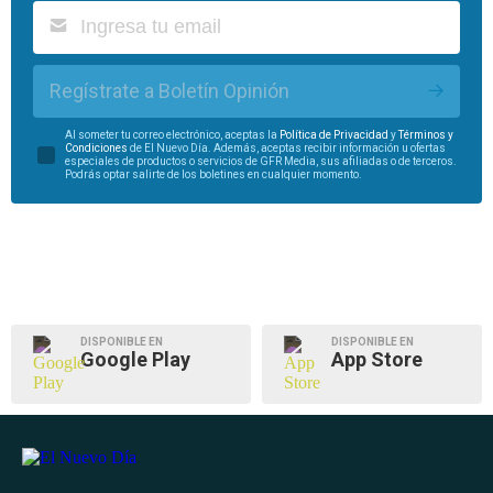
Regístrate a Boletín Opinión
Al someter tu correo electrónico, aceptas la
Política de Privacidad
y
Términos y
Condiciones
de El Nuevo Día. Además, aceptas recibir información u ofertas
especiales de productos o servicios de GFR Media, sus afiliadas o de terceros.
Podrás optar salirte de los boletines en cualquier momento.
DISPONIBLE EN
DISPONIBLE EN
Google Play
App Store