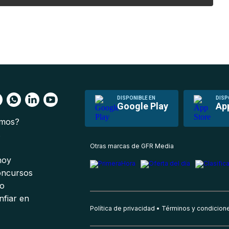
DISPONIBLE EN
DISP
Google Play
Ap
omos?
s
Otras marcas de GFR Media
 hoy
oncursos
io
nfiar en
Política de privacidad
Términos y condicion