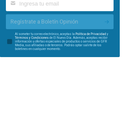
Regístrate a Boletín Opinión
Al someter tu correo electrónico, aceptas la
Política de Privacidad
y
Términos y Condiciones
de El Nuevo Día. Además, aceptas recibir
información u ofertas especiales de productos o servicios de GFR
Media, sus afiliadas o de terceros. Podrás optar salirte de los
boletines en cualquier momento.