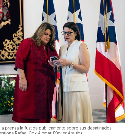
a prensa la fustiga públicamente sobre sus desatinados
estiona Rafael Cox Alomar
(
Xavier Araújo
)