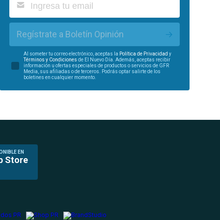
Regístrate a Boletín Opinión
Al someter tu correo electrónico, aceptas la
Política de Privacidad
y
Términos y Condiciones
de El Nuevo Día. Además, aceptas recibir
información u ofertas especiales de productos o servicios de GFR
Media, sus afiliadas o de terceros. Podrás optar salirte de los
boletines en cualquier momento.
ONIBLE EN
p Store