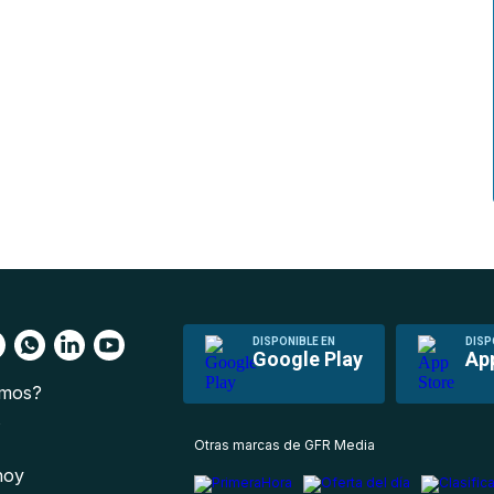
DISPONIBLE EN
DISP
Google Play
Ap
omos?
s
Otras marcas de GFR Media
 hoy