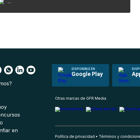
...
DISPONIBLE EN
DISP
Google Play
Ap
omos?
s
Otras marcas de GFR Media
 hoy
oncursos
io
nfiar en
Política de privacidad
Términos y condicion