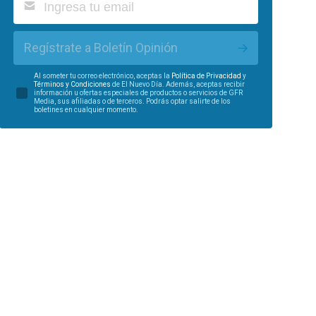
Regístrate a Boletín Opinión
Al someter tu correo electrónico, aceptas la
Política de Privacidad
y
Términos y Condiciones
de El Nuevo Día. Además, aceptas recibir
información u ofertas especiales de productos o servicios de GFR
Media, sus afiliadas o de terceros. Podrás optar salirte de los
boletines en cualquier momento.