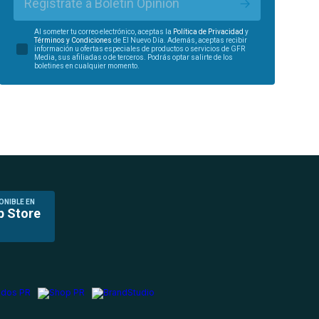
Regístrate a Boletín Opinión
Al someter tu correo electrónico, aceptas la
Política de Privacidad
y
Términos y Condiciones
de El Nuevo Día. Además, aceptas recibir
información u ofertas especiales de productos o servicios de GFR
Media, sus afiliadas o de terceros. Podrás optar salirte de los
boletines en cualquier momento.
ONIBLE EN
p Store