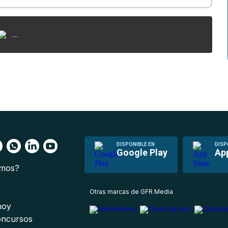
...
DISPONIBLE EN
DISP
Google Play
Ap
omos?
s
Otras marcas de GFR Media
 hoy
oncursos