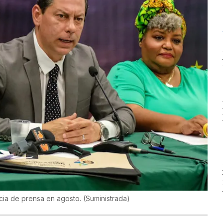
cia de prensa en agosto.
(
Suministrada
)