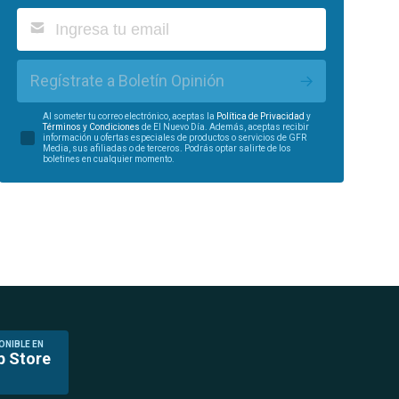
Regístrate a Boletín Opinión
Al someter tu correo electrónico, aceptas la
Política de Privacidad
y
Términos y Condiciones
de El Nuevo Día. Además, aceptas recibir
información u ofertas especiales de productos o servicios de GFR
Media, sus afiliadas o de terceros. Podrás optar salirte de los
boletines en cualquier momento.
ONIBLE EN
p Store