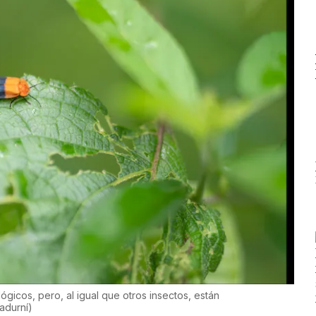
gicos, pero, al igual que otros insectos, están
Sadurní
)