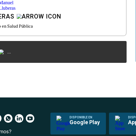
ERAS
en Salud Pública
...
DISPONIBLE EN
DISP
Google Play
Ap
omos?