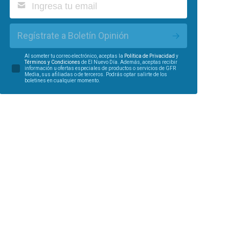
Regístrate a Boletín Opinión
Al someter tu correo electrónico, aceptas la
Política de Privacidad
y
Términos y Condiciones
de El Nuevo Día. Además, aceptas recibir
información u ofertas especiales de productos o servicios de GFR
Media, sus afiliadas o de terceros. Podrás optar salirte de los
boletines en cualquier momento.