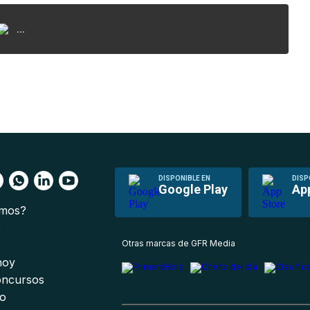
...
DISPONIBLE EN
DISP
Google Play
Ap
omos?
s
Otras marcas de GFR Media
 hoy
oncursos
io