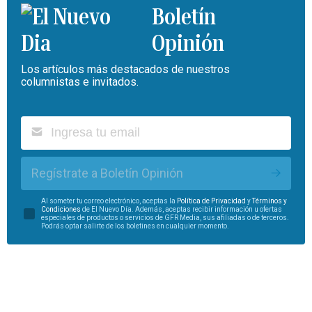
Boletín
Opinión
Los artículos más destacados de nuestros
columnistas e invitados.
Regístrate a Boletín Opinión
Al someter tu correo electrónico, aceptas la
Política de Privacidad
y
Términos y
Condiciones
de El Nuevo Día. Además, aceptas recibir información u ofertas
especiales de productos o servicios de GFR Media, sus afiliadas o de terceros.
Podrás optar salirte de los boletines en cualquier momento.