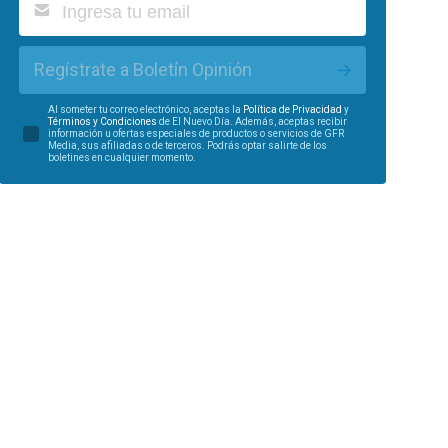
Regístrate a Boletín Opinión
Al someter tu correo electrónico, aceptas la
Política de Privacidad
y
Términos y Condiciones
de El Nuevo Día. Además, aceptas recibir
información u ofertas especiales de productos o servicios de GFR
Media, sus afiliadas o de terceros. Podrás optar salirte de los
boletines en cualquier momento.