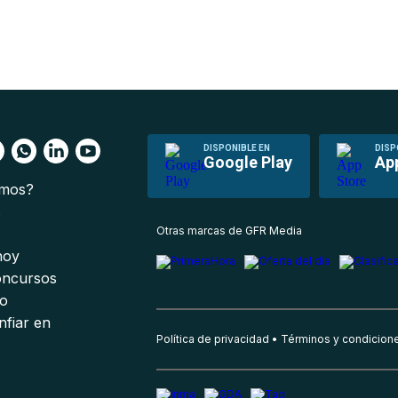
DISPONIBLE EN
DISP
Google Play
Ap
omos?
s
Otras marcas de GFR Media
 hoy
oncursos
io
nfiar en
Política de privacidad
Términos y condicion