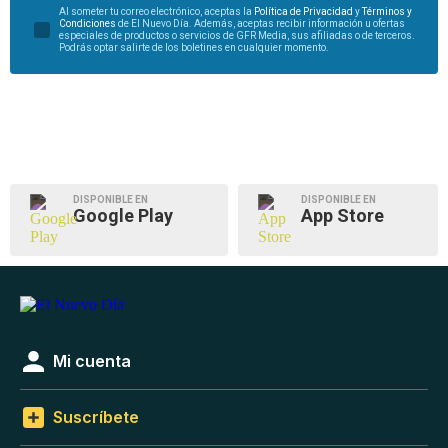
Al someter tu correo electrónico, aceptas la
Política de Privacidad
y
Términos y
Condiciones
de El Nuevo Día. Además, aceptas recibir información u ofertas
especiales de productos o servicios de GFR Media, sus afiliadas o de terceros.
Podrás optar salirte de los boletines en cualquier momento.
DISPONIBLE EN
DISPONIBLE EN
Google Play
App Store
Mi cuenta
Suscríbete