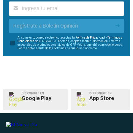
Regístrate a Boletín Opinión
Al someter tu correo electrónico, aceptas la
Política de Privacidad
y
Términos y
Condiciones
de El Nuevo Día. Además, aceptas recibir información u ofertas
especiales de productos o servicios de GFR Media, sus afiliadas o de terceros.
Podrás optar salirte de los boletines en cualquier momento.
DISPONIBLE EN
DISPONIBLE EN
Google Play
App Store