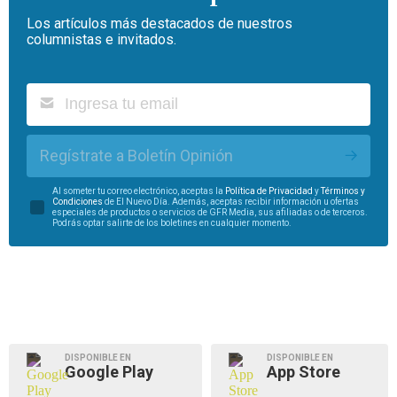
Los artículos más destacados de nuestros
columnistas e invitados.
Regístrate a Boletín Opinión
Al someter tu correo electrónico, aceptas la
Política de Privacidad
y
Términos y
Condiciones
de El Nuevo Día. Además, aceptas recibir información u ofertas
especiales de productos o servicios de GFR Media, sus afiliadas o de terceros.
Podrás optar salirte de los boletines en cualquier momento.
DISPONIBLE EN
DISPONIBLE EN
Google Play
App Store