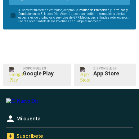
Al someter tu correo electrónico, aceptas la
Política de Privacidad
y
Términos y
Condiciones
de El Nuevo Día. Además, aceptas recibir información u ofertas
especiales de productos o servicios de GFR Media, sus afiliadas o de terceros.
Podrás optar salirte de los boletines en cualquier momento.
DISPONIBLE EN
DISPONIBLE EN
Google Play
App Store
Mi cuenta
Suscríbete