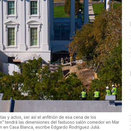
tas y actos, ser así el anfitrión de esa cena de los
om” tendrá las dimensiones del fastuoso salón comedor en Mar
ón en Casa Blanca, escribe Edgardo Rodríguez Juliá.