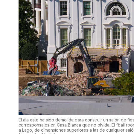
El ala este ha sido demolida para construir un salón de fies
corresponsales en Casa Blanca que no olvida. El “ball ro
a Lago, de dimensiones superiores a las de cualquier sal