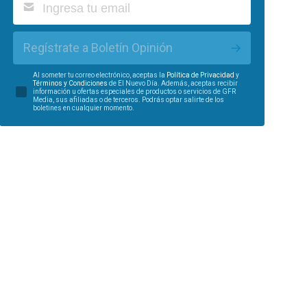
Regístrate a Boletín Opinión
Al someter tu correo electrónico, aceptas la
Política de Privacidad
y
Términos y Condiciones
de El Nuevo Día. Además, aceptas recibir
información u ofertas especiales de productos o servicios de GFR
Media, sus afiliadas o de terceros. Podrás optar salirte de los
boletines en cualquier momento.