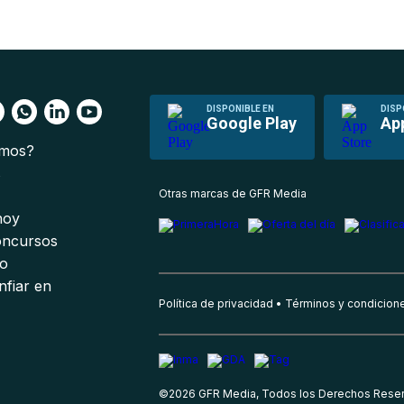
DISPONIBLE EN
DISP
Google Play
Ap
omos?
s
Otras marcas de GFR Media
 hoy
oncursos
io
nfiar en
Política de privacidad
Términos y condicion
©
2026
GFR Media, Todos los Derechos Rese