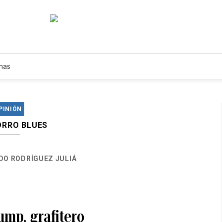
nas
PINIÓN
RRO BLUES
DO RODRÍGUEZ JULIÁ
ump, grafitero