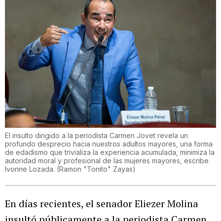
El insulto dirigido a la periodista Carmen Jovet revela un
profundo desprecio hacia nuestros adultos mayores, una forma
de edadismo que trivializa la experiencia acumulada, minimiza la
autoridad moral y profesional de las mujeres mayores, escribe
Ivonne Lozada.
(
Ramon "Tonito" Zayas
)
En días recientes, el senador Eliezer Molina
insultó públicamente a la periodista Carmen