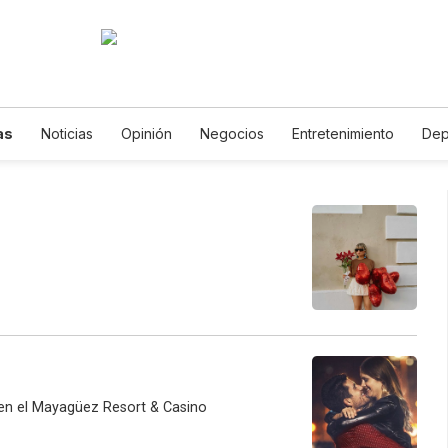
as
Noticias
Opinión
Negocios
Entretenimiento
Dep
Estados Unidos
Ciencia y Ambiente
Gastronomía
De Viaje
Vídeos
Fotogalerías
English
Podcasts
Horóscopos
 en el Mayagüez Resort & Casino