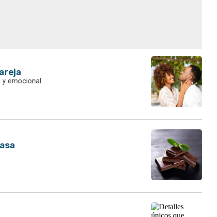
areja
a y emocional
casa