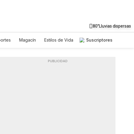
80°
Lluvias dispersas
ortes
Magacín
Estilos de Vida
Suscriptores
Tecnología
Juegos
Newsletters
Feriados
Edictos
PUBLICIDAD