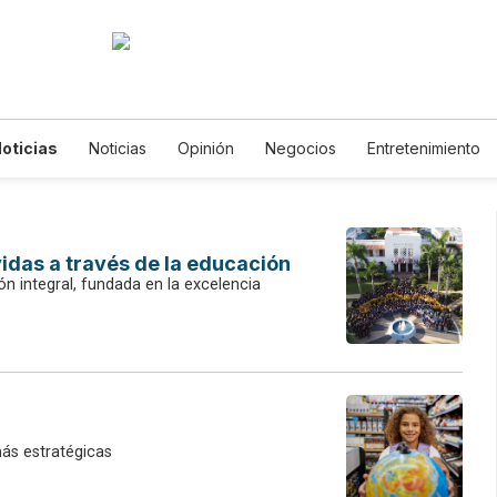
oticias
Noticias
Opinión
Negocios
Entretenimiento
s de Vida
Mundo
Estados Unidos
Ciencia y Ambiente
logía
Juegos
Lotería
Vídeos
Fotogalerías
English
etters
Feriados
Edictos
Especiales
idas a través de la educación
 integral, fundada en la excelencia
más estratégicas