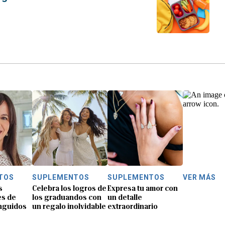
TOS
SUPLEMENTOS
SUPLEMENTOS
VER MÁS
s
Celebra los logros de
Expresa tu amor con
es de
los graduandos con
un detalle
inguidos
un regalo inolvidable
extraordinario