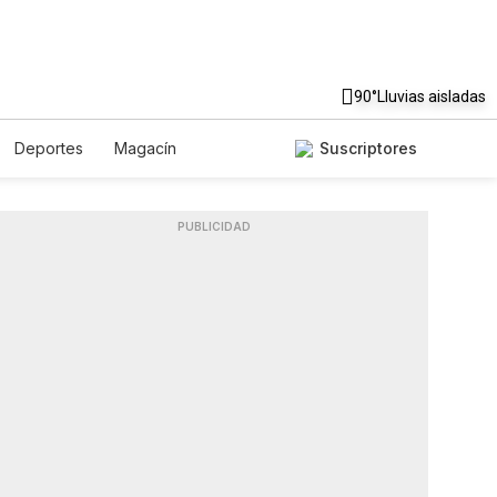
90°
Lluvias aisladas
Deportes
Magacín
Suscriptores
Gastronomía
De Viaje
Podcasts
Horóscopos
PUBLICIDAD