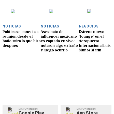
NOTICIAS
NOTICIAS
NEGOCIOS
Política se conecta a
Asesinato de
Estrena nuevo
reunión desde el
influencer mexicano
"lounge" en el
baño: mira lo que hizo
es captado en vivo:
Aeropuerto
después
notaron algo extraño
Internacional Luis
y luego ocurrió
Muñoz Marín
DISPONIBLE EN
DISPONIBLE EN
Google Play
App Store