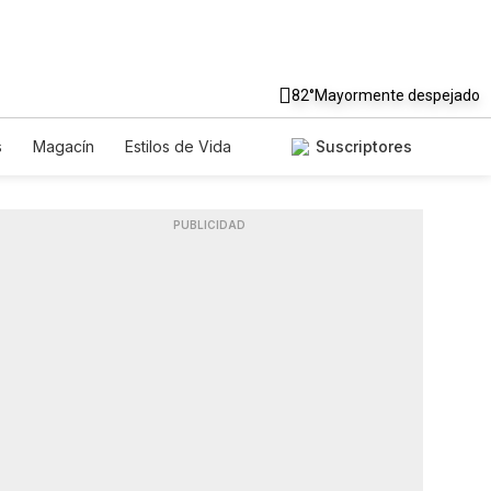
82°
Mayormente despejado
s
Magacín
Estilos de Vida
Suscriptores
Tecnología
Juegos
Lotería
iados
Especiales
PUBLICIDAD