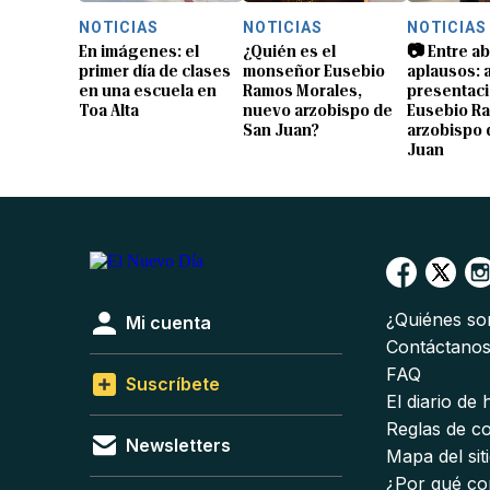
NOTICIAS
NOTICIAS
NOTICIAS
En imágenes: el
¿Quién es el
📷 Entre a
primer día de clases
monseñor Eusebio
aplausos: a
en una escuela en
Ramos Morales,
presentaci
Toa Alta
nuevo arzobispo de
Eusebio R
San Juan?
arzobispo 
Juan
¿Quiénes s
Mi cuenta
Contáctano
FAQ
Suscríbete
El diario de
Reglas de c
Newsletters
Mapa del sit
¿Por qué co