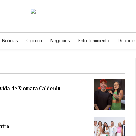
Noticias
Opinión
Negocios
Entretenimiento
Deporte
tados Unidos
Ciencia y Ambiente
Gastronomía
De Viaje
tos
English
Podcasts
Horóscopos
Newsletters
Fer
vida de Xiomara Calderón
eatro