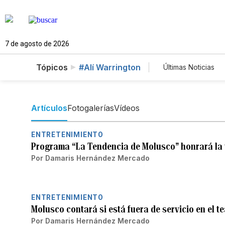
7 de agosto de 2026
Tópicos
#Alí Warrington
Últimas Noticias
Mundo
Es
Vídeos
Fo
Artículos
Fotogalerías
Vídeos
ENTRETENIMIENTO
Programa “La Tendencia de Molusco” honrará la 
Por
Damaris Hernández Mercado
ENTRETENIMIENTO
Molusco contará si está fuera de servicio en el t
Por
Damaris Hernández Mercado