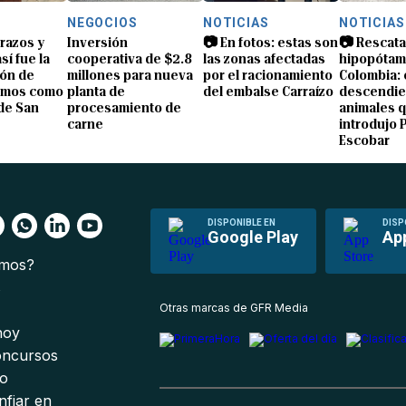
NEGOCIOS
NOTICIAS
NOTICIAS
brazos y
Inversión
📷 En fotos: estas son
📷 Rescata
sí fue la
cooperativa de $2.8
las zonas afectadas
hipopótam
ón de
millones para nueva
por el racionamiento
Colombia: 
amos como
planta de
del embalse Carraízo
descendie
de San
procesamiento de
animales 
carne
introdujo 
Escobar
DISPONIBLE EN
DISP
Google Play
Ap
omos?
s
Otras marcas de GFR Media
 hoy
oncursos
io
nfiar en