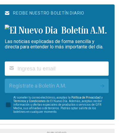
RECIBE NUESTRO BOLETÍN DIARIO
Boletín A.M.
Las noticias explicadas de forma sencilla y
directa para entender lo más importante del día.
Regístrate a Boletín A.M.
Al someter tu correo electrónico, aceptas la
Política de Privacidad
y
Términos y Condiciones
de El Nuevo Día. Además, aceptas recibir
información u ofertas especiales de productos o servicios de GFR
Media, sus afiliadas o de terceros. Podrás optar salirte de los
boletines en cualquier momento.