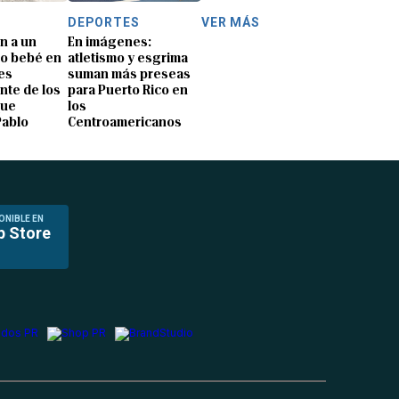
DEPORTES
VER MÁS
n a un
En imágenes:
o bebé en
atletismo y esgrima
es
suman más preseas
nte de los
para Puerto Rico en
que
los
Pablo
Centroamericanos
ONIBLE EN
p Store