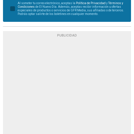
Al someter tu correo electrónico, aceptas la
Política de Privacidad
y
Términos y
Condiciones
de El Nuevo Día. Además, aceptas recibir información u ofertas
especiales de productos o servicios de GFR Media, sus afiliadas o de terceros.
Podrás optar salirte de los boletines en cualquier momento.
PUBLICIDAD