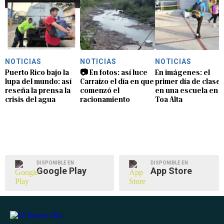
NOTICIAS
NOTICIAS
NOTICIAS
Puerto Rico bajo la
📷 En fotos: así luce
En imágenes: el
lupa del mundo: así
Carraízo el día en que
primer día de clase
reseña la prensa la
comenzó el
en una escuela en
crisis del agua
racionamiento
Toa Alta
DISPONIBLE EN
DISPONIBLE EN
Google Play
App Store