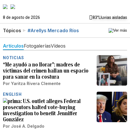
8 de agosto de 2026
83°
Lluvias aisladas
Tópicos
#Arellys Mercado Ríos
Artículos
Fotogalerías
Vídeos
NOTICIAS
“Me ayudó a no llorar”: madres de
víctimas del crimen hallan un espacio
para sanar en la costura
Por
Yaritza Rivera Clemente
ENGLISH
U.S. outlet alleges Federal
prosecutors halted vote-buying
investigation to benefit Jenniffer
González
Por
José A. Delgado