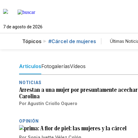
7 de agosto de 2026
Tópicos
#Cárcel de mujeres
Últimas Notici
Mundo
Lotería
Artículos
Fotogalerías
Vídeos
NOTICIAS
Arrestan a una mujer por presuntamente acechar
Carolina
Por
Agustín Criollo Oquero
OPINIÓN
A flor de piel: las mujeres y la cárcel
Por
Sonia Ivette Vélez Colón