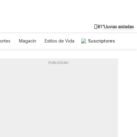
81°
Lluvias aisladas
ortes
Magacín
Estilos de Vida
Suscriptores
je
Tecnología
Juegos
sletters
Feriados
Especiales
PUBLICIDAD