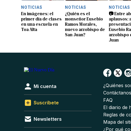
NOTICIAS
NOTICIAS
NOTICIAS
En imágenes: el
¿Quién es el
📷 Entre a
primer día de clases
monseñor Eusebio
aplausos: a
en una escuela en
Ramos Morales,
presentaci
Toa Alta
nuevo arzobispo de
Eusebio R
San Juan?
arzobispo 
Juan
¿Quiénes s
Mi cuenta
Contáctano
FAQ
Suscríbete
El diario de
Reglas de c
Newsletters
Mapa del sit
¿Por qué co