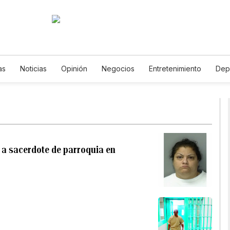
as
Noticias
Opinión
Negocios
Entretenimiento
Dep
Estados Unidos
Ciencia y Ambiente
Gastronomía
De Via
Vídeos
Fotos
English
Podcasts
Horóscopos
New
 a sacerdote de parroquia en