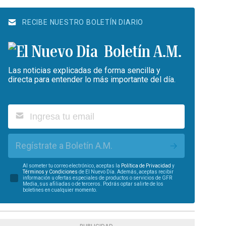
RECIBE NUESTRO BOLETÍN DIARIO
Boletín A.M.
Las noticias explicadas de forma sencilla y
directa para entender lo más importante del día.
Regístrate a Boletín A.M.
Al someter tu correo electrónico, aceptas la
Política de Privacidad
y
Términos y Condiciones
de El Nuevo Día. Además, aceptas recibir
información u ofertas especiales de productos o servicios de GFR
Media, sus afiliadas o de terceros. Podrás optar salirte de los
boletines en cualquier momento.