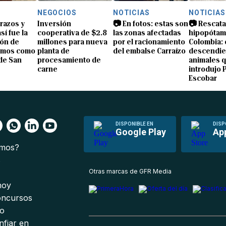
NEGOCIOS
NOTICIAS
NOTICIAS
brazos y
Inversión
📷 En fotos: estas son
📷 Rescata
sí fue la
cooperativa de $2.8
las zonas afectadas
hipopótam
ón de
millones para nueva
por el racionamiento
Colombia: 
amos como
planta de
del embalse Carraízo
descendie
de San
procesamiento de
animales 
carne
introdujo 
Escobar
DISPONIBLE EN
DISP
Google Play
Ap
omos?
s
Otras marcas de GFR Media
 hoy
oncursos
io
nfiar en