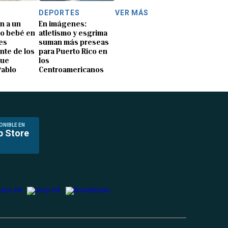
DEPORTES
VER MÁS
n a un
En imágenes:
o bebé en
atletismo y esgrima
es
suman más preseas
nte de los
para Puerto Rico en
que
los
Pablo
Centroamericanos
ONIBLE EN
p Store