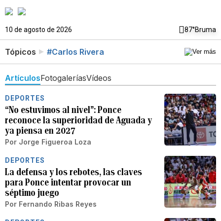
10 de agosto de 2026
87°
Bruma
Tópicos
#Carlos Rivera
Artículos
Fotogalerías
Vídeos
DEPORTES
“No estuvimos al nivel”: Ponce
reconoce la superioridad de Aguada y
ya piensa en 2027
Por
Jorge Figueroa Loza
DEPORTES
La defensa y los rebotes, las claves
para Ponce intentar provocar un
séptimo juego
Por
Fernando Ribas Reyes