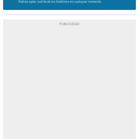
Podrás optar salirte de los boletines en cualquier momento.
PUBLICIDAD