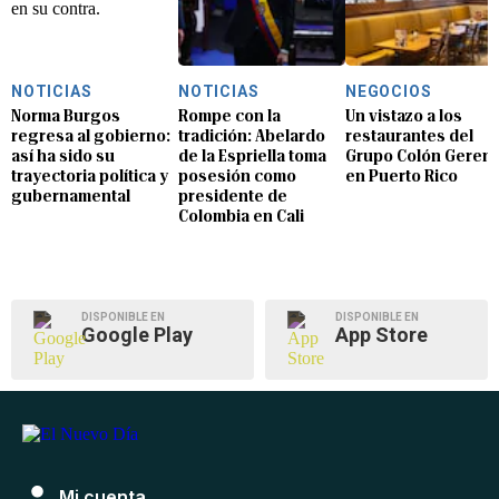
NOTICIAS
NOTICIAS
NEGOCIOS
Norma Burgos
Rompe con la
Un vistazo a los
regresa al gobierno:
tradición: Abelardo
restaurantes del
así ha sido su
de la Espriella toma
Grupo Colón Geren
trayectoria política y
posesión como
en Puerto Rico
gubernamental
presidente de
Colombia en Cali
DISPONIBLE EN
DISPONIBLE EN
Google Play
App Store
Mi cuenta