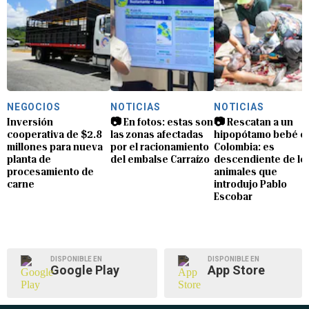
NEGOCIOS
NOTICIAS
NOTICIAS
Inversión
📷 En fotos: estas son
📷 Rescatan a un
cooperativa de $2.8
las zonas afectadas
hipopótamo bebé e
millones para nueva
por el racionamiento
Colombia: es
planta de
del embalse Carraízo
descendiente de lo
procesamiento de
animales que
carne
introdujo Pablo
Escobar
DISPONIBLE EN
DISPONIBLE EN
Google Play
App Store