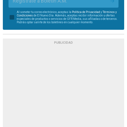
Regístrate a Boletín A.M.
Al someter tu correo electrónico, aceptas la
Política de Privacidad
y
Términos y
Condiciones
de El Nuevo Día. Además, aceptas recibir información u ofertas
especiales de productos o servicios de GFR Media, sus afiliadas o de terceros.
Podrás optar salirte de los boletines en cualquier momento.
PUBLICIDAD