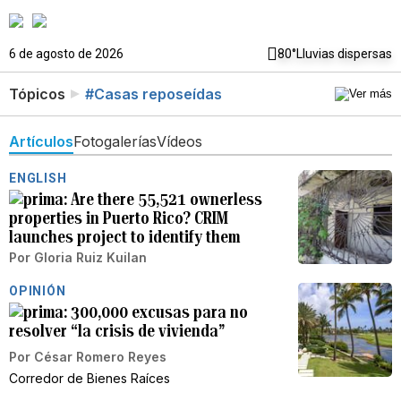
6 de agosto de 2026
80°
Lluvias dispersas
Tópicos
#Casas reposeídas
Artículos
Fotogalerías
Vídeos
ENGLISH
Are there 55,521 ownerless
properties in Puerto Rico? CRIM
launches project to identify them
Por
Gloria Ruiz Kuilan
OPINIÓN
300,000 excusas para no
resolver “la crisis de vivienda”
Por
César Romero Reyes
Corredor de Bienes Raíces