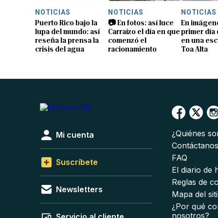
NOTICIAS
NOTICIAS
NOTICIAS
Puerto Rico bajo la
📷 En fotos: así luce
En imágene
lupa del mundo: así
Carraízo el día en que
primer día
reseña la prensa la
comenzó el
en una esc
crisis del agua
racionamiento
Toa Alta
¿Quiénes s
Mi cuenta
Contáctano
FAQ
Suscríbete
El diario de
Reglas de c
Newsletters
Mapa del sit
¿Por qué co
nosotros?
Servicio al cliente