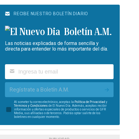
RECIBE NUESTRO BOLETÍN DIARIO
Boletín A.M.
Las noticias explicadas de forma sencilla y
directa para entender lo más importante del día.
Regístrate a Boletín A.M.
Al someter tu correo electrónico, aceptas la
Política de Privacidad
y
Términos y Condiciones
de El Nuevo Día. Además, aceptas recibir
información u ofertas especiales de productos o servicios de GFR
Media, sus afiliadas o de terceros. Podrás optar salirte de los
boletines en cualquier momento.