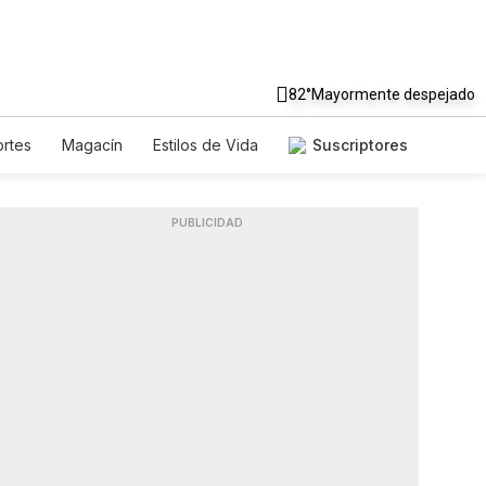
82°
Mayormente despejado
rtes
Magacín
Estilos de Vida
Suscriptores
je
Tecnología
Juegos
letters
Feriados
Especiales
PUBLICIDAD