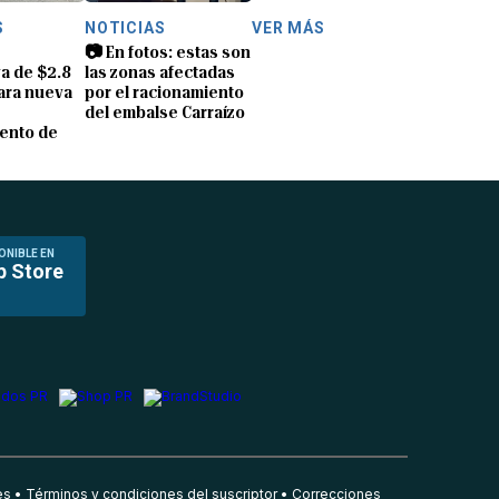
S
NOTICIAS
VER MÁS
📷 En fotos: estas son
a de $2.8
las zonas afectadas
ara nueva
por el racionamiento
del embalse Carraízo
ento de
ONIBLE EN
p Store
es
Términos y condiciones del suscriptor
Correcciones