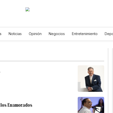
s
Noticias
Opinión
Negocios
Entretenimiento
Depo
Estados Unidos
Ciencia y Ambiente
Gastronomía
De Via
Vídeos
Fotos
English
Podcasts
Horóscopos
News
”
e los Enamorados