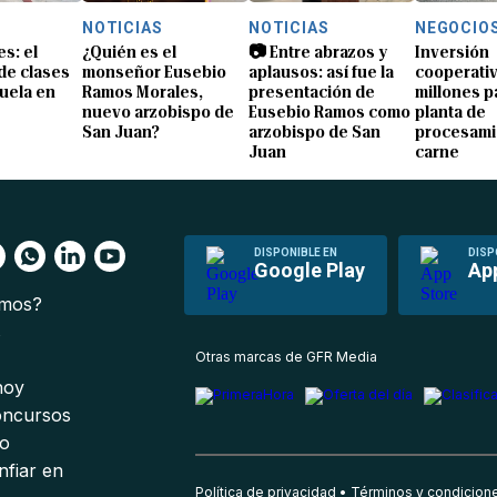
NOTICIAS
NOTICIAS
NEGOCIO
s: el
¿Quién es el
📷 Entre abrazos y
Inversión
 de clases
monseñor Eusebio
aplausos: así fue la
cooperativ
uela en
Ramos Morales,
presentación de
millones p
nuevo arzobispo de
Eusebio Ramos como
planta de
San Juan?
arzobispo de San
procesami
Juan
carne
DISPONIBLE EN
DISP
Google Play
Ap
omos?
s
Otras marcas de GFR Media
 hoy
oncursos
io
nfiar en
Política de privacidad
Términos y condicion