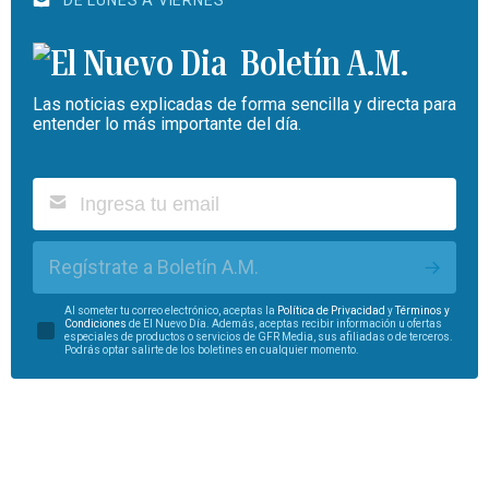
DE LUNES A VIERNES
Boletín A.M.
Las noticias explicadas de forma sencilla y directa para
entender lo más importante del día.
Regístrate a Boletín A.M.
Al someter tu correo electrónico, aceptas la
Política de Privacidad
y
Términos y
Condiciones
de El Nuevo Día. Además, aceptas recibir información u ofertas
especiales de productos o servicios de GFR Media, sus afiliadas o de terceros.
Podrás optar salirte de los boletines en cualquier momento.