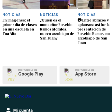
NOTICIAS
NOTICIAS
NOTICIAS
En imágenes: el
¿Quién es el
📷 Entre abrazos y
primer día de clases
monseñor Eusebio
aplausos: así fue la
en una escuela en
Ramos Morales,
presentación de
Toa Alta
nuevo arzobispo de
Eusebio Ramos com
San Juan?
arzobispo de San
Juan
DISPONIBLE EN
DISPONIBLE EN
Google Play
App Store
Mi cuenta