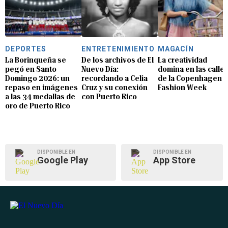
DEPORTES
ENTRETENIMIENTO
MAGACÍN
La Borinqueña se
De los archivos de El
La creatividad
pegó en Santo
Nuevo Día:
domina en las calle
Domingo 2026: un
recordando a Celia
de la Copenhagen
repaso en imágenes
Cruz y su conexión
Fashion Week
a las 34 medallas de
con Puerto Rico
oro de Puerto Rico
DISPONIBLE EN
DISPONIBLE EN
Google Play
App Store