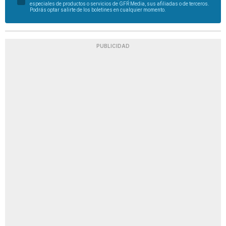
especiales de productos o servicios de GFR Media, sus afiliadas o de terceros.
Podrás optar salirte de los boletines en cualquier momento.
PUBLICIDAD