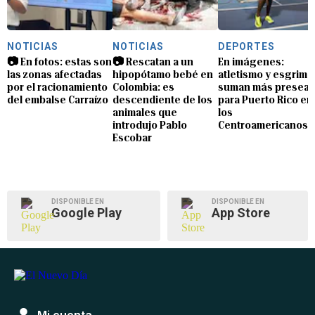
NOTICIAS
NOTICIAS
DEPORTES
📷 En fotos: estas son
📷 Rescatan a un
En imágenes:
las zonas afectadas
hipopótamo bebé en
atletismo y esgrima
por el racionamiento
Colombia: es
suman más preseas
del embalse Carraízo
descendiente de los
para Puerto Rico en
animales que
los
introdujo Pablo
Centroamericanos
Escobar
DISPONIBLE EN
DISPONIBLE EN
Google Play
App Store