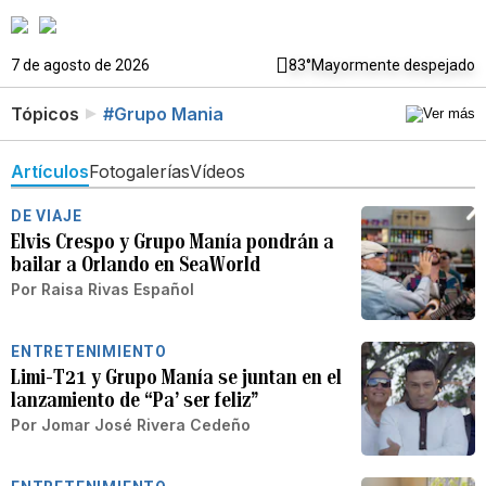
7 de agosto de 2026
83°
Mayormente despejado
Tópicos
#Grupo Mania
Artículos
Fotogalerías
Vídeos
DE VIAJE
Elvis Crespo y Grupo Manía pondrán a
bailar a Orlando en SeaWorld
Por
Raisa Rivas Español
ENTRETENIMIENTO
Limi-T21 y Grupo Manía se juntan en el
lanzamiento de “Pa’ ser feliz”
Por
Jomar José Rivera Cedeño