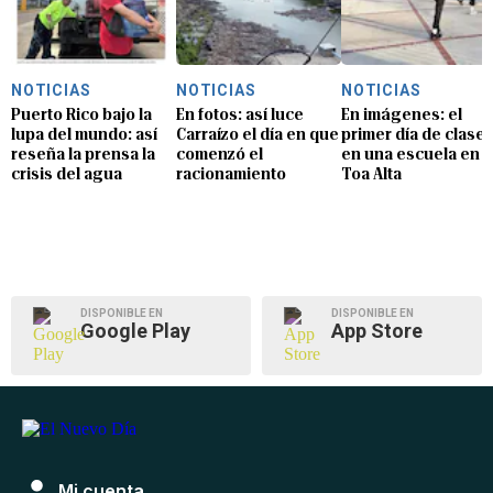
NOTICIAS
NOTICIAS
NOTICIAS
Puerto Rico bajo la
En fotos: así luce
En imágenes: el
lupa del mundo: así
Carraízo el día en que
primer día de clase
reseña la prensa la
comenzó el
en una escuela en
crisis del agua
racionamiento
Toa Alta
DISPONIBLE EN
DISPONIBLE EN
Google Play
App Store
Mi cuenta