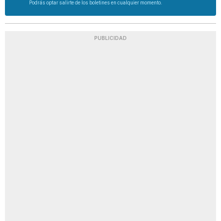
Podrás optar salirte de los boletines en cualquier momento.
PUBLICIDAD