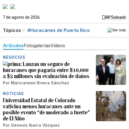
7 de agosto de 2026
88°
Soleado
Tópicos
#Huracanes de Puerto Rico
Artículos
Fotogalerías
Vídeos
NEGOCIOS
Lanzan un seguro de
huracanes que pagaría entre $10,000
a $2 millones sin evaluación de daños
Por
Maricarmen Rivera Sánchez
NOTICIAS
Universidad Estatal de Colorado
vaticina menos huracanes ante un
posible evento “de moderado a fuerte”
de El Niño
Por
Génesis Ibarra Vázquez