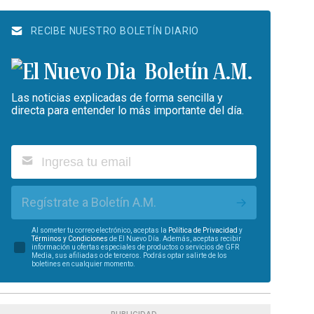
RECIBE NUESTRO BOLETÍN DIARIO
Boletín A.M.
Las noticias explicadas de forma sencilla y
directa para entender lo más importante del día.
Regístrate a Boletín A.M.
Al someter tu correo electrónico, aceptas la
Política de Privacidad
y
Términos y Condiciones
de El Nuevo Día. Además, aceptas recibir
información u ofertas especiales de productos o servicios de GFR
Media, sus afiliadas o de terceros. Podrás optar salirte de los
boletines en cualquier momento.