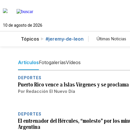
10 de agosto de 2026
Tópicos
#jeremy-de-leon
Últimas Noticias
Mundo
E
Vídeos
F
Artículos
Fotogalerías
Vídeos
DEPORTES
Puerto Rico vence a Islas Vírgenes y se proclam
Por
Redacción El Nuevo Día
DEPORTES
El entrenador del Hércules, “molesto” por los mi
Argentina