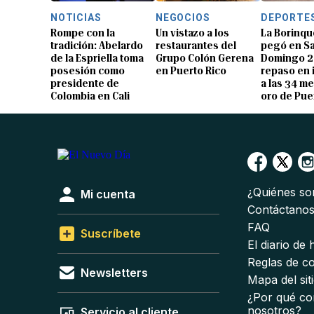
NOTICIAS
NEGOCIOS
DEPORTE
Rompe con la
Un vistazo a los
La Borinqu
tradición: Abelardo
restaurantes del
pegó en S
de la Espriella toma
Grupo Colón Gerena
Domingo 2
posesión como
en Puerto Rico
repaso en
presidente de
a las 34 me
Colombia en Cali
oro de Pue
¿Quiénes s
Mi cuenta
Contáctano
FAQ
Suscríbete
El diario de
Reglas de c
Newsletters
Mapa del sit
¿Por qué co
nosotros?
Servicio al cliente