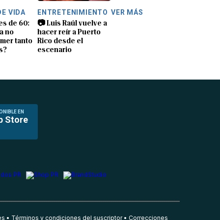
DE VIDA
ENTRETENIMIENTO
VER MÁS
es de 60:
📷 Luis Raúl vuelve a
a no
hacer reír a Puerto
mer tanto
Rico desde el
s?
escenario
ONIBLE EN
p Store
es
Términos y condiciones del suscriptor
Correcciones