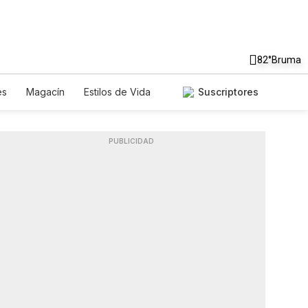
82°
Bruma
es
Magacín
Estilos de Vida
Suscriptores
Tecnología
Juegos
Lotería
riados
Especiales
PUBLICIDAD