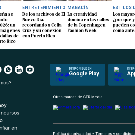
S
ENTRETENIMIENTO
MAGACÍN
ESTILOS 
eña se
De los archivos de El
La creatividad
Los mayor
anto
Nuevo Día:
domina en las calles
¿por qué y
026: un
recordando a Celia
de la Copenhagen
pueden co
 imágenes
Cruz y su conexión
Fashion Week
como ante
dallas de
con Puerto Rico
rto Rico
DISPONIBLE EN
DISP
Google Play
Ap
omos?
s
Otras marcas de GFR Media
 hoy
oncursos
io
nfiar en
Política de privacidad
Términos y condicion