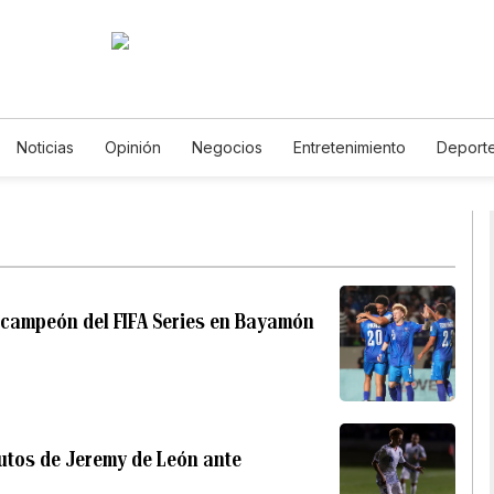
Noticias
Opinión
Negocios
Entretenimiento
Deport
stados Unidos
Ciencia y Ambiente
Gastronomía
De Viaje
otos
English
Podcasts
Horóscopos
Newsletters
Fe
a campeón del FIFA Series en Bayamón
nutos de Jeremy de León ante