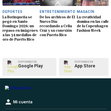
DEPORTES
ENTRETENIMIENTO
MAGACÍN
La Borinqueña se
De los archivos de El
La creatividad
pegó en Santo
Nuevo Día:
domina en las calle
Domingo 2026: un
recordando a Celia
de la Copenhagen
repaso en imágenes
Cruz y su conexión
Fashion Week
a las 34 medallas de
con Puerto Rico
oro de Puerto Rico
DISPONIBLE EN
DISPONIBLE EN
Google Play
App Store
Mi cuenta