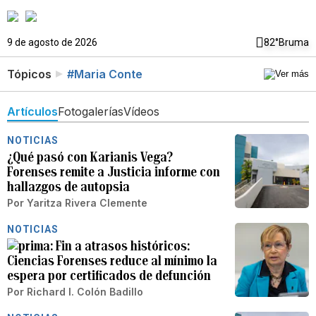
9 de agosto de 2026
82°
Bruma
Tópicos
#Maria Conte
Artículos
Fotogalerías
Vídeos
NOTICIAS
¿Qué pasó con Karianis Vega?
Forenses remite a Justicia informe con
hallazgos de autopsia
Por
Yaritza Rivera Clemente
NOTICIAS
Fin a atrasos históricos:
Ciencias Forenses reduce al mínimo la
espera por certificados de defunción
Por
Richard I. Colón Badillo