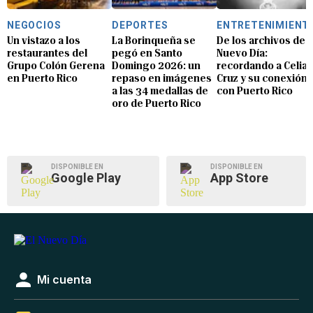
NEGOCIOS
DEPORTES
ENTRETENIMIENT
Un vistazo a los
La Borinqueña se
De los archivos de E
restaurantes del
pegó en Santo
Nuevo Día:
Grupo Colón Gerena
Domingo 2026: un
recordando a Celia
en Puerto Rico
repaso en imágenes
Cruz y su conexión
a las 34 medallas de
con Puerto Rico
oro de Puerto Rico
DISPONIBLE EN
DISPONIBLE EN
Google Play
App Store
Mi cuenta