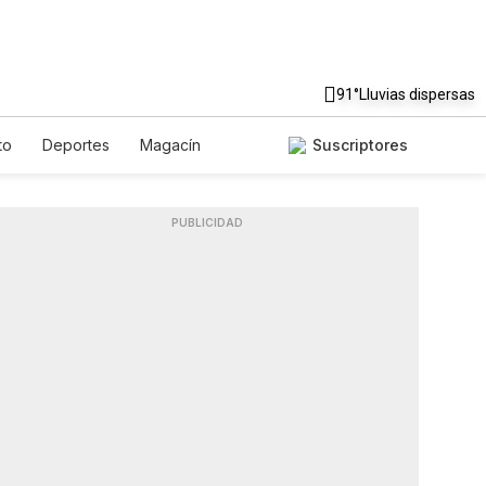
91°
Lluvias dispersas
to
Deportes
Magacín
Suscriptores
te
Gastronomía
De Viaje
Podcasts
Horóscopos
PUBLICIDAD