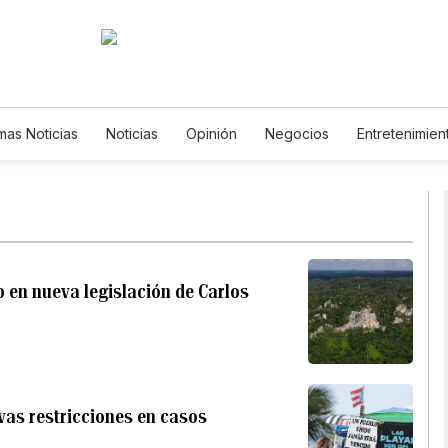
imas Noticias
Noticias
Opinión
Negocios
Entretenimien
Estilos de Vida
Mundo
Estados Unidos
Ciencia y Ambien
Tecnología
Juegos
Lotería
Vídeos
Fotos
English
Newsletters
Feriados
Especiales
o en nueva legislación de Carlos
vas restricciones en casos