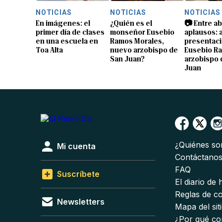
NOTICIAS
NOTICIAS
NOTICIAS
En imágenes: el
¿Quién es el
📷 Entre a
primer día de clases
monseñor Eusebio
aplausos: a
en una escuela en
Ramos Morales,
presentaci
Toa Alta
nuevo arzobispo de
Eusebio R
San Juan?
arzobispo 
Juan
¿Quiénes s
Mi cuenta
Contáctano
FAQ
Suscríbete
El diario de
Reglas de c
Newsletters
Mapa del sit
¿Por qué co