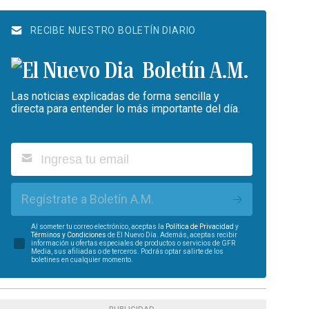
RECIBE NUESTRO BOLETÍN DIARIO
Boletín A.M.
Las noticias explicadas de forma sencilla y
directa para entender lo más importante del día.
Regístrate a Boletín A.M.
Al someter tu correo electrónico, aceptas la
Política de Privacidad
y
Términos y Condiciones
de El Nuevo Día. Además, aceptas recibir
información u ofertas especiales de productos o servicios de GFR
Media, sus afiliadas o de terceros. Podrás optar salirte de los
boletines en cualquier momento.