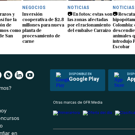
NEGOCIOS
NOTICIAS
NOTICIAS
brazos y
Inversión
📷 En fotos: estas son
📷 Rescata
sí fue la
cooperativa de $2.8
las zonas afectadas
hipopótam
ón de
millones para nueva
por el racionamiento
Colombia: 
amos como
planta de
del embalse Carraízo
descendie
de San
procesamiento de
animales 
carne
introdujo 
Escobar
DISPONIBLE EN
DISP
Google Play
Ap
omos?
s
Otras marcas de GFR Media
 hoy
oncursos
io
nfiar en