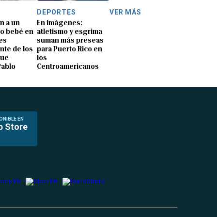
DEPORTES
VER MÁS
n a un
En imágenes:
o bebé en
atletismo y esgrima
es
suman más preseas
nte de los
para Puerto Rico en
que
los
Pablo
Centroamericanos
ONIBLE EN
p Store