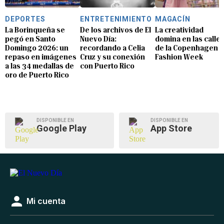
DEPORTES
ENTRETENIMIENTO
MAGACÍN
La Borinqueña se
De los archivos de El
La creatividad
pegó en Santo
Nuevo Día:
domina en las calle
Domingo 2026: un
recordando a Celia
de la Copenhagen
repaso en imágenes
Cruz y su conexión
Fashion Week
a las 34 medallas de
con Puerto Rico
oro de Puerto Rico
DISPONIBLE EN
DISPONIBLE EN
Google Play
App Store
Mi cuenta