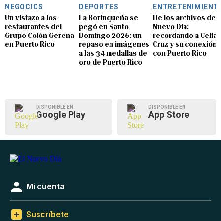
NEGOCIOS
DEPORTES
ENTRETENIMIENT
Un vistazo a los
La Borinqueña se
De los archivos de E
restaurantes del
pegó en Santo
Nuevo Día:
Grupo Colón Gerena
Domingo 2026: un
recordando a Celia
en Puerto Rico
repaso en imágenes
Cruz y su conexión
a las 34 medallas de
con Puerto Rico
oro de Puerto Rico
DISPONIBLE EN
DISPONIBLE EN
Google Play
App Store
Mi cuenta
Suscríbete