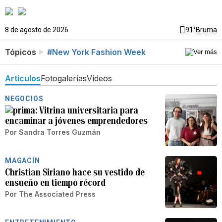
8 de agosto de 2026
91°
Bruma
Tópicos
#New York Fashion Week
Artículos
Fotogalerías
Vídeos
NEGOCIOS
Vitrina universitaria para
encaminar a jóvenes emprendedores
Por
Sandra Torres Guzmán
MAGACÍN
Christian Siriano hace su vestido de
ensueño en tiempo récord
Por
The Associated Press