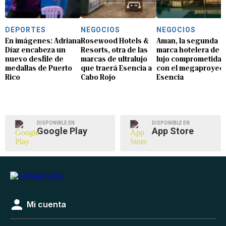
DEPORTES
NEGOCIOS
NEGOCIOS
En imágenes: Adriana
Rosewood Hotels &
Aman, la segunda
Díaz encabeza un
Resorts, otra de las
marca hotelera de
nuevo desfile de
marcas de ultralujo
lujo comprometida
medallas de Puerto
que traerá Esencia a
con el megaproyec
Rico
Cabo Rojo
Esencia
DISPONIBLE EN
DISPONIBLE EN
Google Play
App Store
Mi cuenta