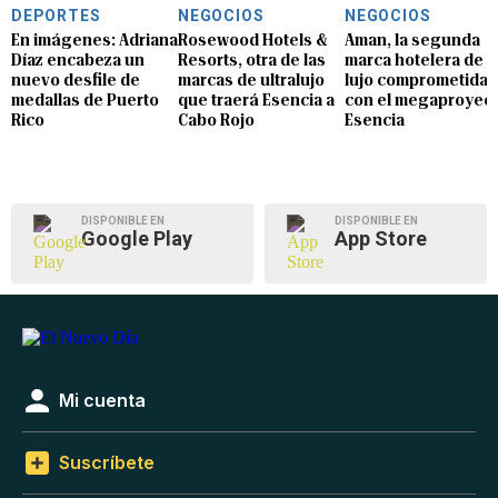
DEPORTES
NEGOCIOS
NEGOCIOS
En imágenes: Adriana
Rosewood Hotels &
Aman, la segunda
Díaz encabeza un
Resorts, otra de las
marca hotelera de
nuevo desfile de
marcas de ultralujo
lujo comprometida
medallas de Puerto
que traerá Esencia a
con el megaproyec
Rico
Cabo Rojo
Esencia
DISPONIBLE EN
DISPONIBLE EN
Google Play
App Store
Mi cuenta
Suscríbete