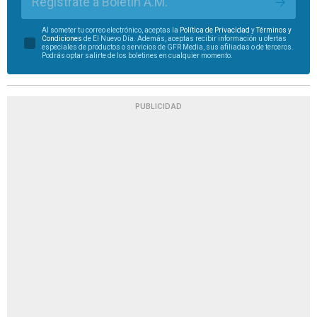
Regístrate a Boletín A.M.
Al someter tu correo electrónico, aceptas la
Política de Privacidad
y
Términos y
Condiciones
de El Nuevo Día. Además, aceptas recibir información u ofertas
especiales de productos o servicios de GFR Media, sus afiliadas o de terceros.
Podrás optar salirte de los boletines en cualquier momento.
PUBLICIDAD