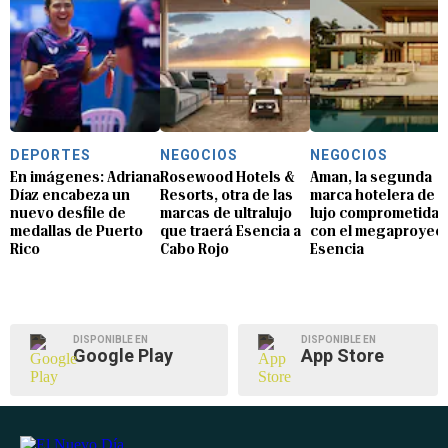
DEPORTES
NEGOCIOS
NEGOCIOS
En imágenes: Adriana
Rosewood Hotels &
Aman, la segunda
Díaz encabeza un
Resorts, otra de las
marca hotelera de
nuevo desfile de
marcas de ultralujo
lujo comprometida
medallas de Puerto
que traerá Esencia a
con el megaproyec
Rico
Cabo Rojo
Esencia
DISPONIBLE EN
DISPONIBLE EN
Google Play
App Store