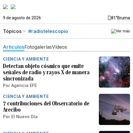
9 de agosto de 2026
81°
Bruma
Tópicos
#radiotelescopio
Artículos
Fotogalerías
Vídeos
CIENCIA Y AMBIENTE
Detectan objeto cósmico que emite
señales de radio y rayos X de manera
sincronizada
Por
Agencia EFE
CIENCIA Y AMBIENTE
7 contribuciones del Observatorio de
Arecibo
Por
El Nuevo Día