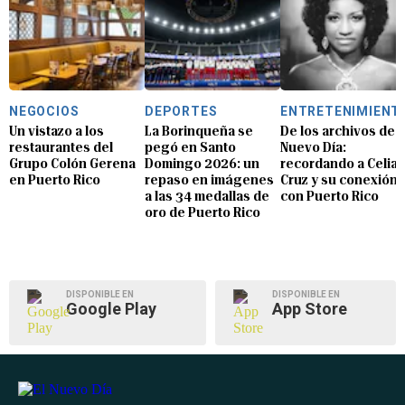
NEGOCIOS
DEPORTES
ENTRETENIMIENT
Un vistazo a los
La Borinqueña se
De los archivos de E
restaurantes del
pegó en Santo
Nuevo Día:
Grupo Colón Gerena
Domingo 2026: un
recordando a Celia
en Puerto Rico
repaso en imágenes
Cruz y su conexión
a las 34 medallas de
con Puerto Rico
oro de Puerto Rico
DISPONIBLE EN
DISPONIBLE EN
Google Play
App Store