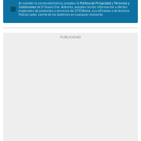
Al someter tu correo electrónico, aceptas la
Política de Privacidad
y
Términos y
Condiciones
de El Nuevo Día. Además, aceptas recibir información u ofertas
especiales de productos o servicios de GFR Media, sus afiliadas o de terceros.
Podrás optar salirte de los boletines en cualquier momento.
PUBLICIDAD