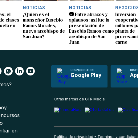
NOTICIAS
NOTICIAS
NEGOCIO
s: el
¿Quién es el
📷 Entre abrazos y
Inversión
 de clases
monseñor Eusebio
aplausos: así fue la
cooperativ
uela en
Ramos Morales,
presentación de
millones p
nuevo arzobispo de
Eusebio Ramos como
planta de
San Juan?
arzobispo de San
procesami
Juan
carne
DISPONIBLE EN
DISP
Google Play
Ap
omos?
s
Otras marcas de GFR Media
 hoy
oncursos
io
nfiar en
Política de privacidad
Términos y condicion