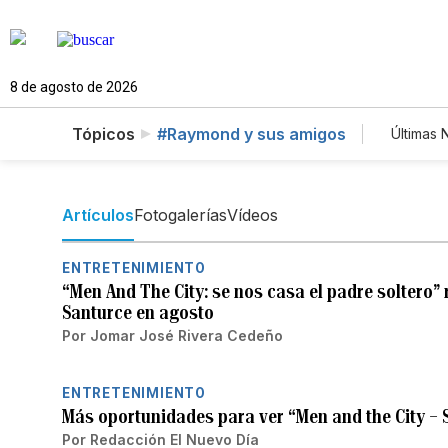
8 de agosto de 2026
Tópicos
#Raymond y sus amigos
Últimas 
Esti
Tec
News
Artículos
Fotogalerías
Vídeos
ENTRETENIMIENTO
“Men And The City: se nos casa el padre soltero” 
Santurce en agosto
Por
Jomar José Rivera Cedeño
ENTRETENIMIENTO
Más oportunidades para ver “Men and the City – S
Por
Redacción El Nuevo Día