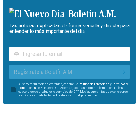
Boletín A.M.
Las noticias explicadas de forma sencilla y directa para
entender lo más importante del día.
Regístrate a Boletín A.M.
Al someter tu correo electrónico, aceptas la
Política de Privacidad
y
Términos y
Condiciones
de El Nuevo Día. Además, aceptas recibir información u ofertas
especiales de productos o servicios de GFR Media, sus afiliadas o de terceros.
Podrás optar salirte de los boletines en cualquier momento.