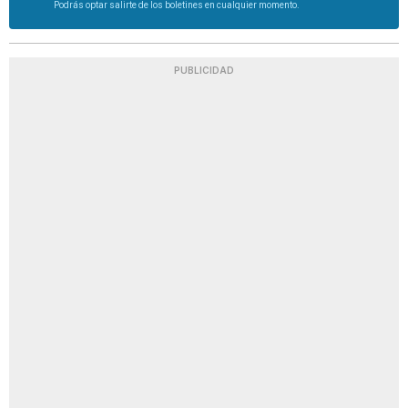
Podrás optar salirte de los boletines en cualquier momento.
PUBLICIDAD