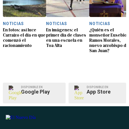
NOTICIAS
NOTICIAS
NOTICIAS
En fotos: así luce
En imágenes: el
¿Quién es el
Carraízo el día en que
primer día de clases
monseñor Eusebio
comenzó el
en una escuela en
Ramos Morales,
racionamiento
Toa Alta
nuevo arzobispo de
San Juan?
DISPONIBLE EN
DISPONIBLE EN
Google Play
App Store