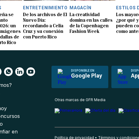
S
ENTRETENIMIENTO
MAGACÍN
ESTILOS 
eña se
De los archivos de El
La creatividad
Los mayor
anto
Nuevo Día:
domina en las calles
¿por qué y
026: un
recordando a Celia
de la Copenhagen
pueden co
 imágenes
Cruz y su conexión
Fashion Week
como ante
dallas de
con Puerto Rico
rto Rico
DISPONIBLE EN
DISP
Google Play
Ap
omos?
s
Otras marcas de GFR Media
 hoy
oncursos
io
nfiar en
Política de privacidad
Términos y condicion