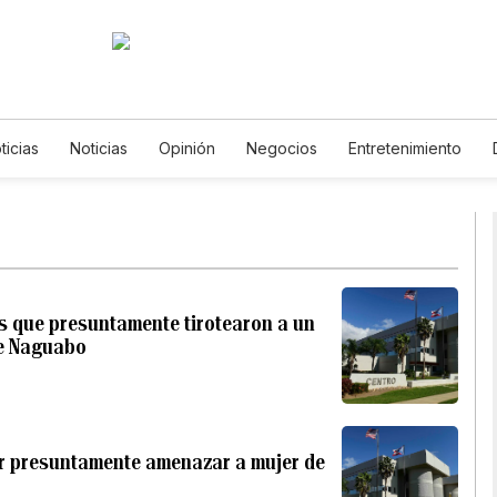
ticias
Noticias
Opinión
Negocios
Entretenimiento
s de Vida
Mundo
Estados Unidos
Ciencia y Ambiente
logía
Juegos
Lotería
Vídeos
Fotos
English
Po
etters
Feriados
Especiales
 que presuntamente tirotearon a un
de Naguabo
or presuntamente amenazar a mujer de