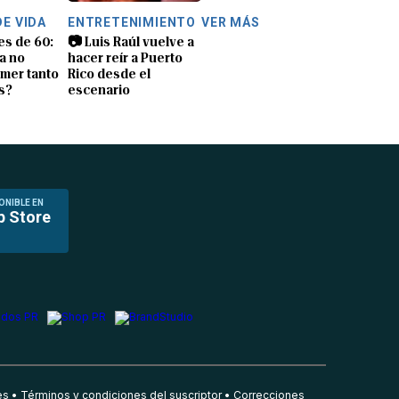
DE VIDA
ENTRETENIMIENTO
VER MÁS
es de 60:
📷 Luis Raúl vuelve a
a no
hacer reír a Puerto
mer tanto
Rico desde el
s?
escenario
ONIBLE EN
p Store
es
Términos y condiciones del suscriptor
Correcciones