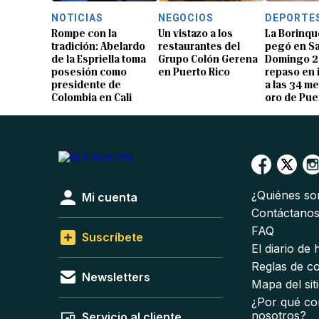
NOTICIAS
NEGOCIOS
DEPORTE
Rompe con la
Un vistazo a los
La Borinqu
tradición: Abelardo
restaurantes del
pegó en S
de la Espriella toma
Grupo Colón Gerena
Domingo 2
posesión como
en Puerto Rico
repaso en
presidente de
a las 34 me
Colombia en Cali
oro de Pue
¿Quiénes s
Mi cuenta
Contáctano
FAQ
Suscríbete
El diario de
Reglas de c
Newsletters
Mapa del sit
¿Por qué co
nosotros?
Servicio al cliente