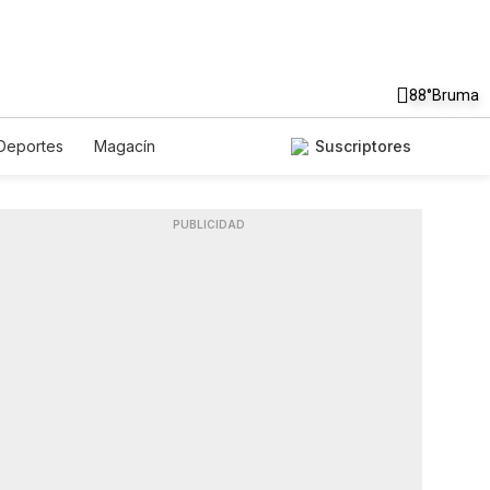
88°
Bruma
Deportes
Magacín
Suscriptores
Gastronomía
De Viaje
dcasts
Horóscopos
PUBLICIDAD