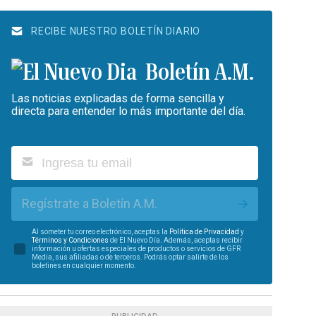
RECIBE NUESTRO BOLETÍN DIARIO
Boletín A.M.
Las noticias explicadas de forma sencilla y
directa para entender lo más importante del día.
Regístrate a Boletín A.M.
Al someter tu correo electrónico, aceptas la
Política de Privacidad
y
Términos y Condiciones
de El Nuevo Día. Además, aceptas recibir
información u ofertas especiales de productos o servicios de GFR
Media, sus afiliadas o de terceros. Podrás optar salirte de los
boletines en cualquier momento.