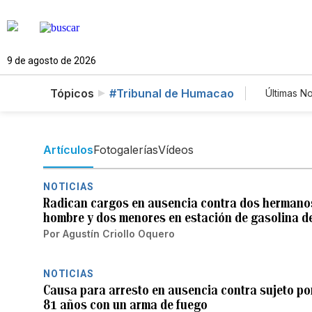
9 de agosto de 2026
Tópicos
#Tribunal de Humacao
Últimas No
Estilo
Tecno
Newsl
Artículos
Fotogalerías
Vídeos
NOTICIAS
Radican cargos en ausencia contra dos hermanos
hombre y dos menores en estación de gasolina 
Por
Agustín Criollo Oquero
NOTICIAS
Causa para arresto en ausencia contra sujeto p
81 años con un arma de fuego