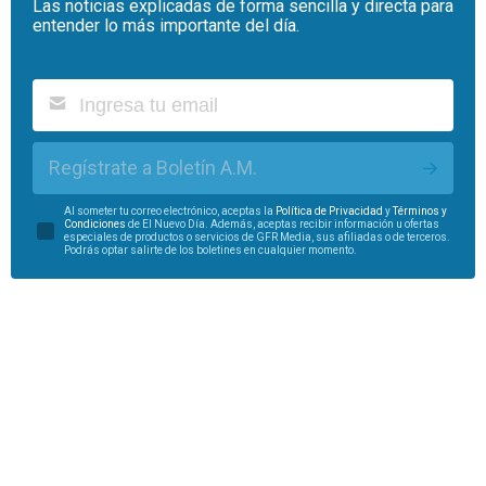
Las noticias explicadas de forma sencilla y directa para
entender lo más importante del día.
Regístrate a Boletín A.M.
Al someter tu correo electrónico, aceptas la
Política de Privacidad
y
Términos y
Condiciones
de El Nuevo Día. Además, aceptas recibir información u ofertas
especiales de productos o servicios de GFR Media, sus afiliadas o de terceros.
Podrás optar salirte de los boletines en cualquier momento.