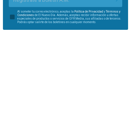
Al someter tu correo electrónico, aceptas la
Política de Privacidad
y
Términos y
Condiciones
de El Nuevo Día. Además, aceptas recibir información u ofertas
especiales de productos o servicios de GFR Media, sus afiliadas o de terceros.
Podrás optar salirte de los boletines en cualquier momento.