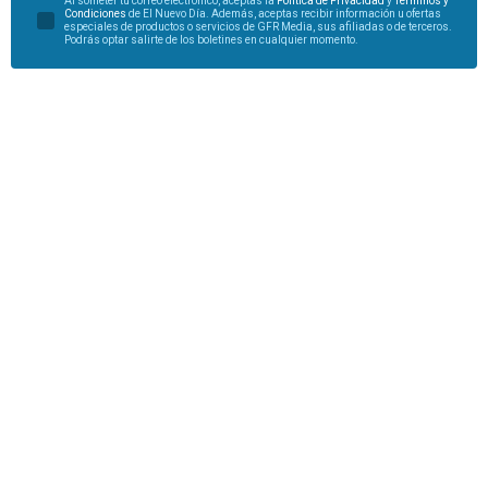
Al someter tu correo electrónico, aceptas la
Política de Privacidad
y
Términos y
Condiciones
de El Nuevo Día. Además, aceptas recibir información u ofertas
especiales de productos o servicios de GFR Media, sus afiliadas o de terceros.
Podrás optar salirte de los boletines en cualquier momento.