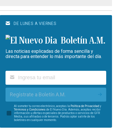
DE LUNES A VIERNES
Boletín A.M.
Las noticias explicadas de forma sencilla y
directa para entender lo más importante del día.
Regístrate a Boletín A.M.
Al someter tu correo electrónico, aceptas la
Política de Privacidad
y
Términos y Condiciones
de El Nuevo Día. Además, aceptas recibir
información u ofertas especiales de productos o servicios de GFR
Media, sus afiliadas o de terceros. Podrás optar salirte de los
boletines en cualquier momento.