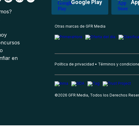
Google Play
Ap
omos?
s
Otras marcas de GFR Media
 hoy
oncursos
io
nfiar en
Política de privacidad
Términos y condicion
©
2026
GFR Media, Todos los Derechos Rese